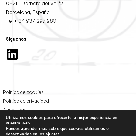
08210 Barberà del Vallès
Barcelona, España
Tel
+ 34 937 297 980
Síguenos
Política de cookies
Política de privacidad
Aviso Legal
Utilizamos cookies para ofrecerte la mejor experiencia en
Condiciones generales de venta
nuestra web.
Whistleblowing
Puedes aprender más sobre qué cookies utilizamos o
desactivarlas en los
ajustes
.