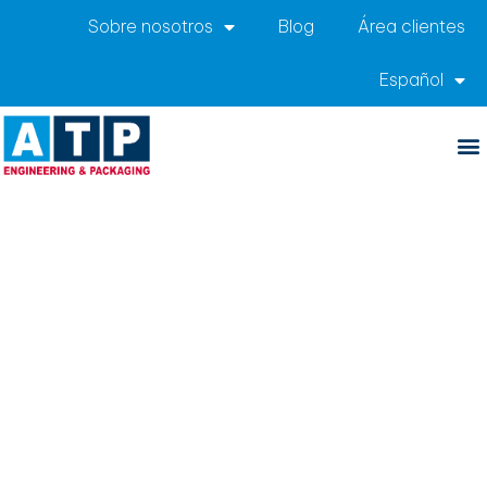
Sobre nosotros
Blog
Área clientes
Español
Línea de picking para
envasado de surimi
LÍNEA DE PICKING PARA EL ENVASADO DE