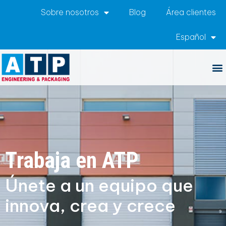
Sobre nosotros
Blog
Área clientes
Español
Trabaja en ATP
Únete a un equipo que
innova, crea y crece