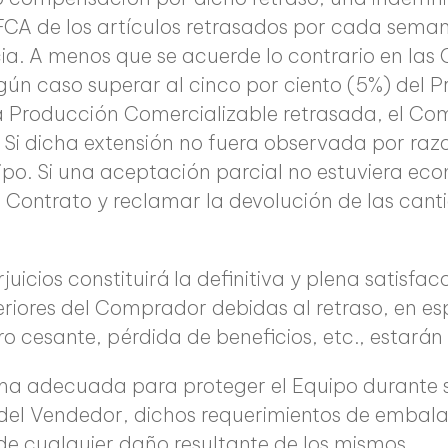
 FCA de los artículos retrasados por cada sema
a. A menos que se acuerde lo contrario en las 
gún caso superar al cinco por ciento (5%) del P
la Producción Comercializable retrasada, el Co
i dicha extensión no fuera observada por razon
o. Si una aceptación parcial no estuviera eco
l Contrato y reclamar la devolución de las can
icios constituirá la definitiva y plena satisfa
eriores del Comprador debidas al retraso, en esp
ro cesante, pérdida de beneficios, etc., estarán
a adecuada para proteger el Equipo durante su
 del Vendedor, dichos requerimientos de embalaj
e cualquier daño resultante de los mismos.