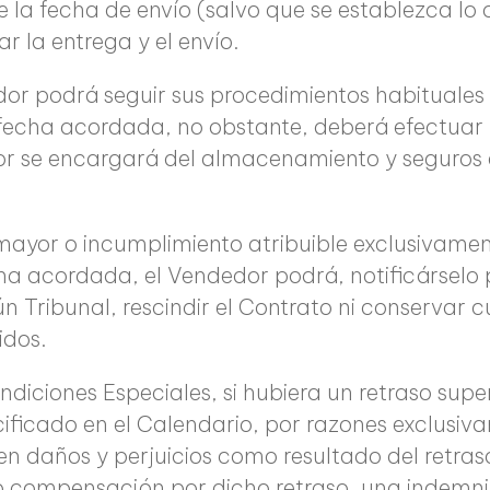
 la fecha de envío (salvo que se establezca lo 
 la entrega y el envío.
or podrá seguir sus procedimientos habituales 
fecha acordada, no obstante, deberá efectuar l
or se encargará del almacenamiento y seguros d
mayor o incumplimiento atribuible exclusivamen
echa acordada, el Vendedor podrá, notificárselo
ún Tribunal, rescindir el Contrato ni conservar 
idos.
diciones Especiales, si hubiera un retraso supe
ificado en el Calendario, por razones exclusiv
en daños y perjuicios como resultado del retr
compensación por dicho retraso, una indemniza