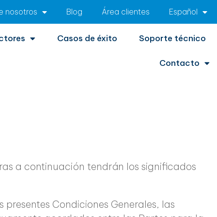
e nosotros
Blog
Área clientes
Español
ctores
Casos de éxito
Soporte técnico
Contacto
ras a continuación tendrán los significados
s presentes Condiciones Generales, las