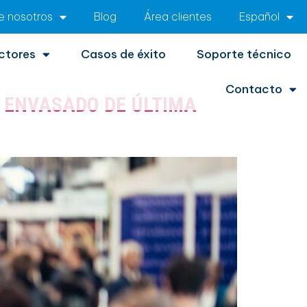
e nosotros
Blog
Área clientes
Español
ctores
Casos de éxito
Soporte técnico
Contacto
E ENVASADO DE ÚLTIMA