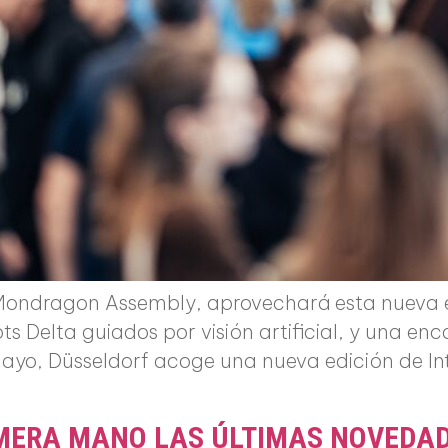
Mondragon Assembly, aprovechará esta nueva e
ots Delta guiados por visión artificial, y una 
 mayo, Düsseldorf acoge una nueva edición de Int
IMERA MANO LAS ÚLTIMAS NOVEDA