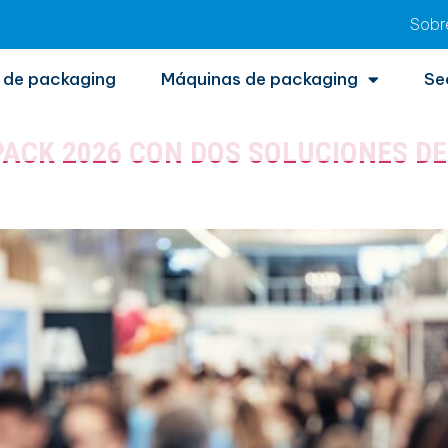
Sobr
 eventos
 de packaging
Máquinas de packaging
Se
PACK 2026 CON DOS SOLUCIONES D