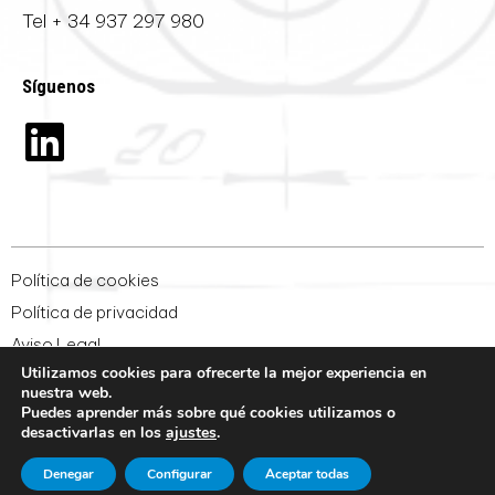
Tel
+ 34 937 297 980
Síguenos
Política de cookies
Política de privacidad
Aviso Legal
Utilizamos cookies para ofrecerte la mejor experiencia en
Condiciones generales de venta
nuestra web.
Whistleblowing
Puedes aprender más sobre qué cookies utilizamos o
desactivarlas en los
ajustes
.
Convocatoria de junta
Denegar
Configurar
Aceptar todas