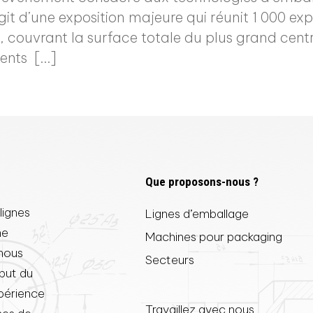
agit d’une exposition majeure qui réunit 1 000 e
 couvrant la surface totale du plus grand cent
ents […]
Que proposons-nous ?
lignes
Lignes d’emballage
he
Machines pour packaging
 nous
Secteurs
ébut du
xpérience
Travaillez avec nous