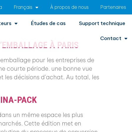
a
Français
À propos de nous
Partenaires
teurs
Études de cas
Support technique
Contact
L’EMBALLAGE À PARIS
d’emballage pour les entreprises de
 une courte période. une bonne vue
 les décisions d’achat. Au total, les
DINA-PACK
r dans un même espace les plus
 marchés. Cette édition met en
évolution du processus de conversion