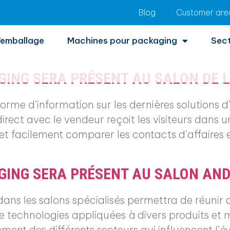
Blog
Customer are
P Packaging
’emballage
Machines pour packaging
Sec
GING SERA PRÉSENT AU SALON DE 
forme d’information sur les dernières solutions 
irect avec le vendeur reçoit les visiteurs dans
 facilement comparer les contacts d’affaires et
AGING SERA PRÉSENT AU SALON AN
dans les salons spécialisés permettra de réuni
de technologies appliquées à divers produits et
ement des différents secteurs qui influencent l’