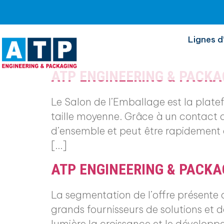
Auteur/autrice :
AT
Lignes d
ATP ENGINEERING & PACKA
Le Salon de l’Emballage est la plate
taille moyenne. Grâce à un contact d
d’ensemble et peut être rapidement et
[…]
ATP ENGINEERING & PACK
La segmentation de l’offre présente 
grands fournisseurs de solutions et 
lumière la croissance et le développ