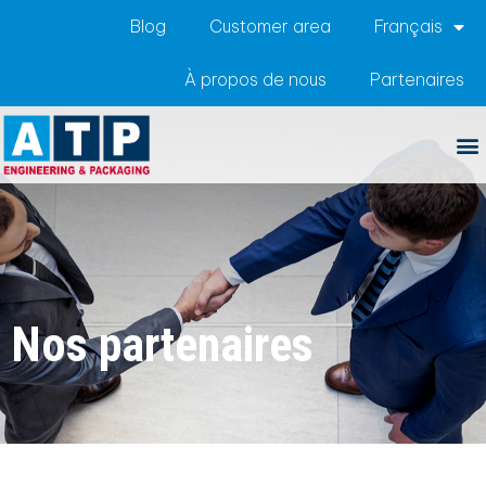
Blog
Customer area
Français
À propos de nous
Partenaires
Nos partenaires