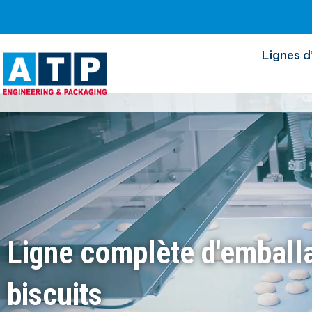
Biscuits
Lignes d
Ligne complète d'emball
biscuits