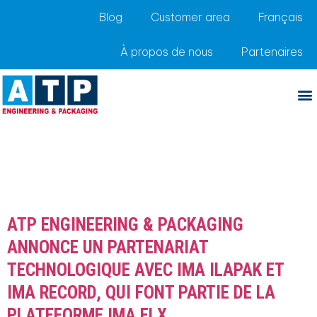
Blog
Customer area
Français
À propos de nous
Partenaires
Catégorie :
Nouvelles
et tendances du
secteur
ATP ENGINEERING & PACKAGING
ANNONCE UN PARTENARIAT
TECHNOLOGIQUE AVEC IMA ILAPAK ET
IMA RECORD, QUI FONT PARTIE DE LA
PLATEFORME IMA FLX.