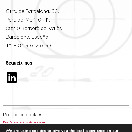
Ctra. de Barcelona, 66,
Parc del Molí 10 -11,
08210 Barberà del Vallès
Barcelona, España
Tel
+ 34 937 297 980
Segueix-nos
Política de cookies
Política de privacitat
We are using cookies to give you the best experience on our
Condicions generals de venda