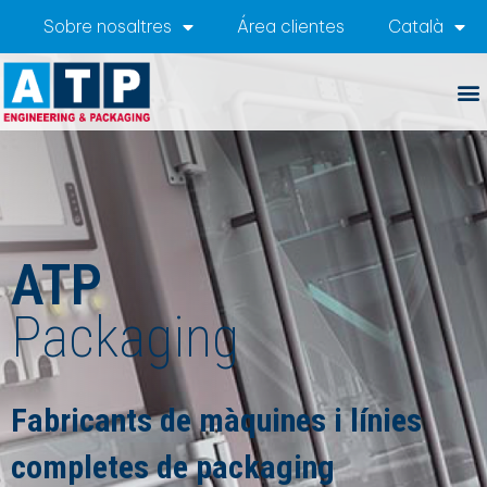
Sobre nosaltres
Área clientes
Català
ATP
Packaging
Fabricants de màquines i línies
completes de packaging