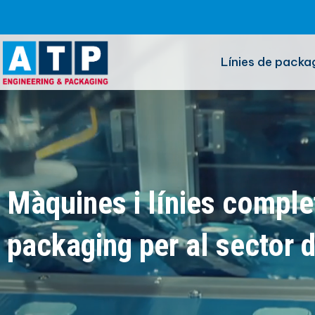
Línies de packa
Màquines i línies comple
packaging per al sector d