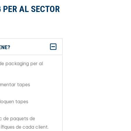
G PER AL SECTOR
ENE?
 de packaging per al
limentar tapes
·loquen tapes
c de paquets de
fiques de cada client.