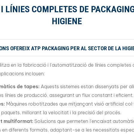
I LÍNIES COMPLETES DE PACKAGIN
HIGIENE
IONS OFEREIX ATP PACKAGING PER AL SECTOR DE LA HIGI
tza en la fabricació i l’automatització de línies completes
aplicacions inclouen:
màtics de tapes:
Aquests sistemes estan dissenyats per a
 línies de producció, assegurant un flux constant i eficient.
es:
Màquines robotitzades que mitjançant visió artificial col
aquets, millorant la velocitat i la precisió del procés.
t multiformat:
Solucions que permeten l’encaixat automàti
 en diferents formats, adaptant-se a les necessitats especí