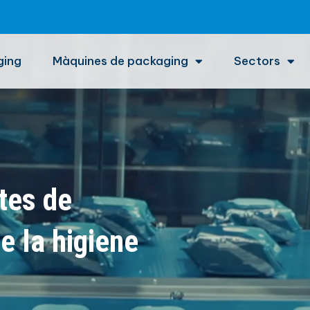
ging
Màquines de packaging
Sectors
tes de
e la higiene