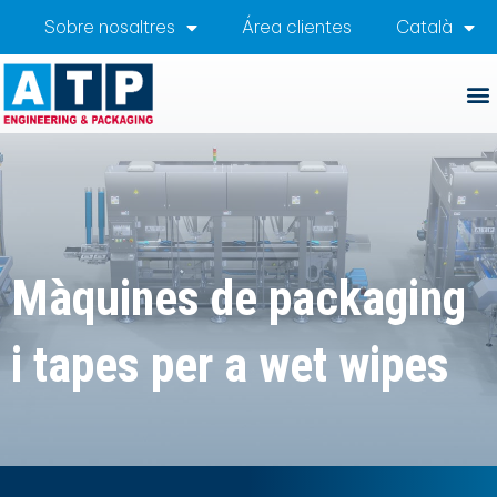
Sobre nosaltres
Área clientes
Català
Màquines de packaging
i tapes per a wet wipes